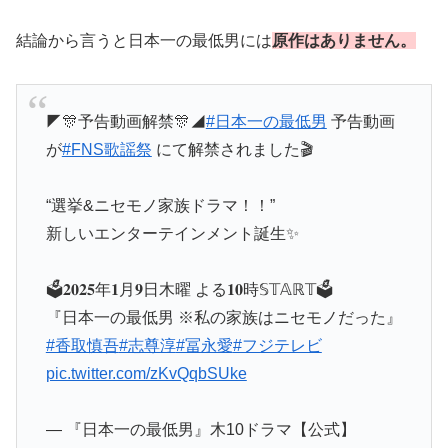
結論から言うと日本一の最低男には
原作はありません。
◤🎊予告動画解禁🎊◢
#日本一の最低男
予告動画
が
#FNS歌謡祭
にて解禁されました🎬
“選挙&ニセモノ家族ドラマ！！”
新しいエンターテインメント誕生✨
🗳️𝟐𝟎𝟐𝟓年𝟏月𝟗日木曜 よる𝟏𝟎時𝕊𝕋𝔸ℝ𝕋🗳️
『日本一の最低男 ※私の家族はニセモノだった』
#香取慎吾
#志尊淳
#冨永愛
#フジテレビ
pic.twitter.com/zKvQqbSUke
— 『日本一の最低男』木10ドラマ【公式】